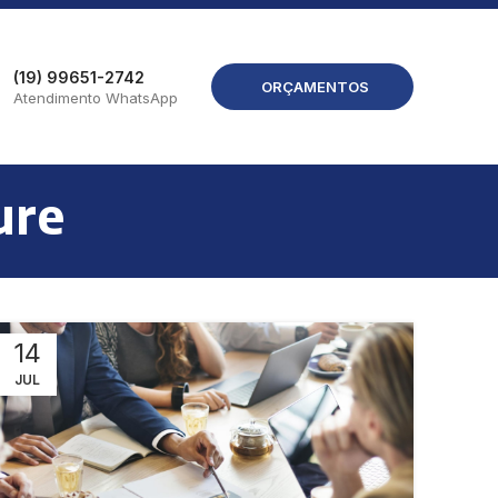
(19) 99651-2742
ORÇAMENTOS
Atendimento WhatsApp
ure
14
JUL