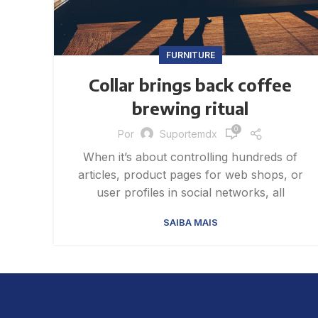
FURNITURE
Collar brings back coffee
brewing ritual
0
Por
Suportemdx
When it’s about controlling hundreds of
articles, product pages for web shops, or
user profiles in social networks, all
SAIBA MAIS